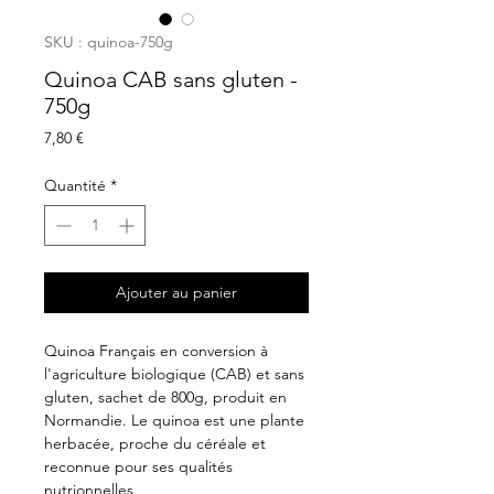
SKU : quinoa-750g
Quinoa CAB sans gluten -
750g
Prix
7,80 €
Quantité
*
Ajouter au panier
Quinoa Français en conversion à
l'agriculture biologique (CAB) et sans
gluten, sachet de 800g, produit en
Normandie. Le quinoa est une plante
herbacée, proche du céréale et
reconnue pour ses qualités
nutrionnelles.