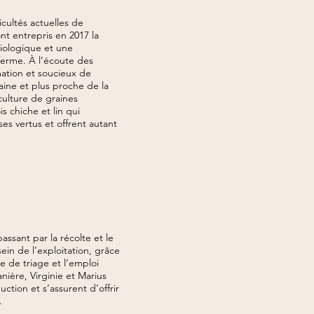
icultés actuelles de
ont entrepris en 2017 la
biologique et une
a ferme. À l’écoute des
ation et soucieux de
aine et plus proche de la
 culture de graines
is chiche et lin qui
 vertus et offrent autant
assant par la récolte et le
sein de l’exploitation, grâce
e de triage et l’emploi
nière, Virginie et Marius
ction et s’assurent d’offrir
.