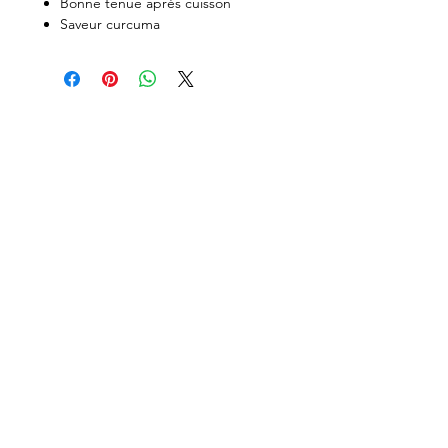
Bonne tenue après cuisson
Saveur curcuma
Recevez nos nouvelles
Envoyer mon email
Suivez-nous sur
Contactez-nous
virginie@poussesdela.fr
06.76.90.77.27
© 2019 -
Mentions légales
-
Conditions
générales de ventes