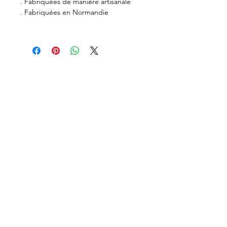
. Fabriquées de manière artisanale
. Fabriquées en Normandie
Recevez nos nouvelles
Envoyer mon email
Suivez-nous sur
Contactez-nous
virginie@poussesdela.fr
06.76.90.77.27
© 2019 -
Mentions légales
-
Conditions