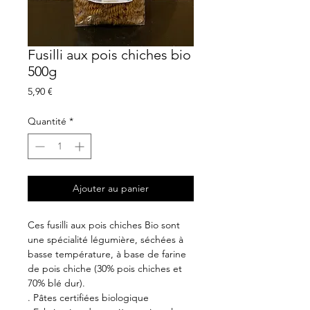
Fusilli aux pois chiches bio
500g
Prix
5,90 €
Quantité
*
Ajouter au panier
Ces fusilli aux pois chiches Bio sont
une spécialité légumière, séchées à
basse température, à base de farine
de pois chiche (30% pois chiches et
70% blé dur).
. Pâtes certifiées biologique