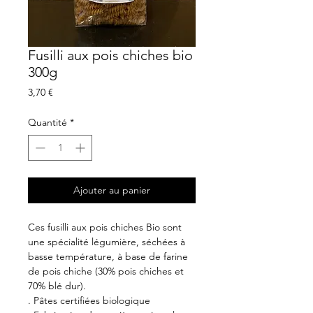
Fusilli aux pois chiches bio
300g
Prix
3,70 €
Quantité
*
Ajouter au panier
Ces fusilli aux pois chiches Bio sont
une spécialité légumière, séchées à
basse température, à base de farine
de pois chiche (30% pois chiches et
70% blé dur).
. Pâtes certifiées biologique