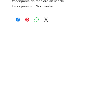
. Fabriquées de manière artisanale
. Fabriquées en Normandie
Recevez nos nouvelles
Envoyer mon email
Suivez-nous sur
Contactez-nous
virginie@poussesdela.fr
06.76.90.77.27
© 2019 -
Mentions légales
-
Conditions
générales de ventes